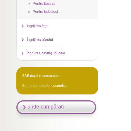
Pentru bărbați
Pentru bebeluși
Îngrijirea feței
Îngrijirea părului
Îngrijirea cavităţii bucale
SAB după recomandare
Seriile produselor cosmetice
unde cumpărați