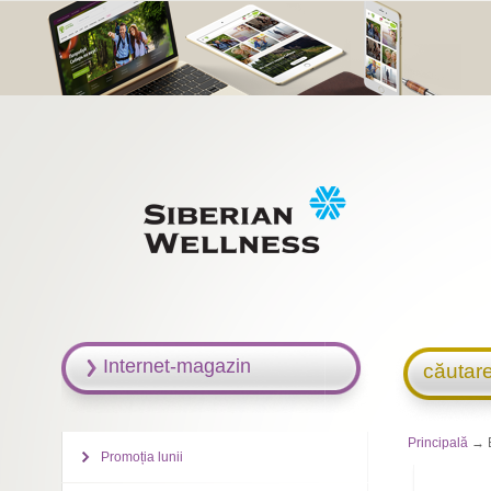
Internet-magazin
căutar
Principală
→ E
Promoția lunii