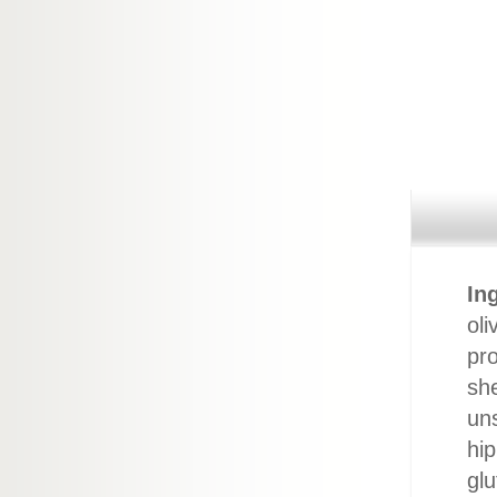
In
oli
pr
she
uns
hip
glu