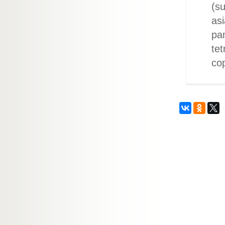
(su
asi
pan
tet
cop